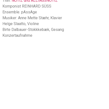
Titel:
NOTIZ und ALLTAGSNOTIZ
Komponist REINHARD SÜSS
Ensemble. pAssAge
Musiker: Anne Mette Stæhr, Klavier
Helge Slaatto, Violine
Birte Dalbauer-Stokkkebæk, Gesang
Konzertaufnahme